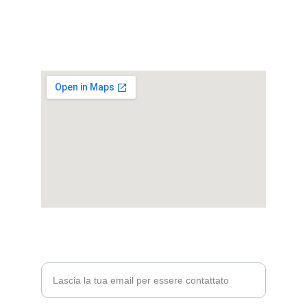
DOVE SIAMO
Ci trovi in
Piazza Carlo Amati 3, Milano - San Siro
PER MAGGIORI INFO
Inserisci la tua email