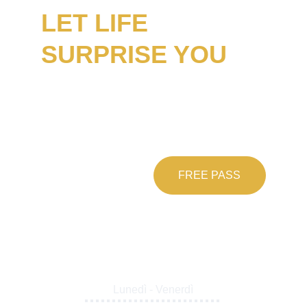
LET LIFE
SURPRISE YOU
Fai subito il primo passo verso la tua 
rinascita. Contattaci, saremo lieti di 
rispondere ad ogni tuo dubbio e aiutarti nella 
scelta di un soluzione cucita sulle tue 
esigenze.
FREE PASS
I nostri orari
7 - 22
Lunedì - Venerdì