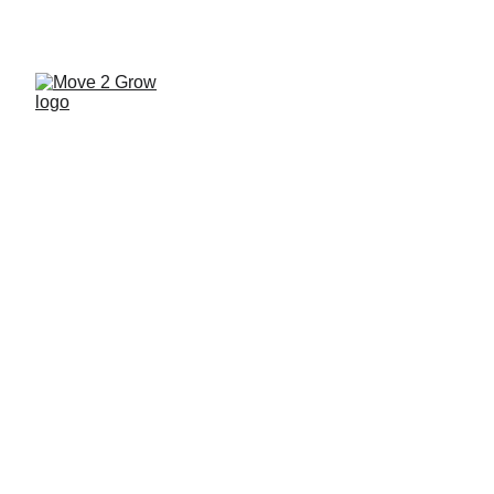
UNA PALESTRA A MISURA DI FAMIGLIA... VIENI 
A SCOPRIRE MOVE 2 GROW!
Jurassic Camp
Aspetta la Pasqua correndo con noi!