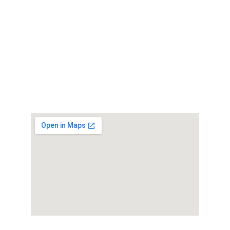
Telefono
+39 349 4788180
Email
info@move2grow.it
DOVE SIAMO
Ci trovi in
Piazza Carlo Amati 3, Milano - San Siro
PER MAGGIORI INFO