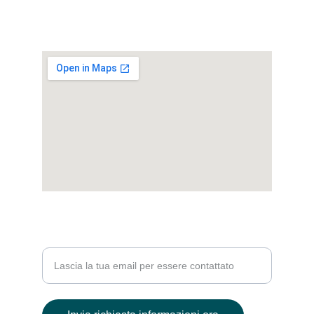
Ci trovi in
Piazza Carlo Amati 3, Milano - San Siro
PER MAGGIORI INFO
Inserisci la tua email