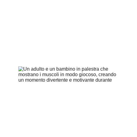
misura di famiglia dove il benessere fisico e la crescita
personale possano andare di pari passo. La nostra
filosofia è racchiusa nel nostro nome: muoversi per
crescere. Crediamo che lo sport non sia solo un'attività
fisica, ma un pilastro fondamentale per lo sviluppo, la
salute e la serenità a tutte le età.
10/12/2024
2 min read