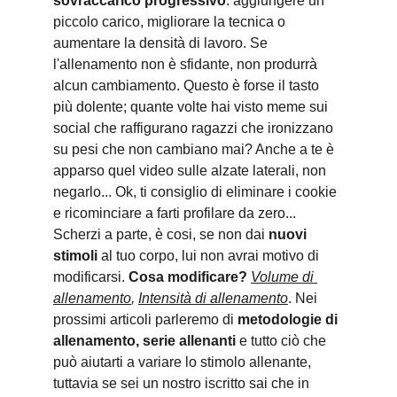
sovraccarico progressivo
: aggiungere un 
piccolo carico, migliorare la tecnica o 
aumentare la densità di lavoro. Se 
l'allenamento non è sfidante, non produrrà 
alcun cambiamento. Questo è forse il tasto 
più dolente; quante volte hai visto meme sui 
social che raffigurano ragazzi che ironizzano 
su pesi che non cambiano mai? Anche a te è 
apparso quel video sulle alzate laterali, non 
negarlo... Ok, ti consiglio di eliminare i cookie 
e ricominciare a farti profilare da zero... 
Scherzi a parte, è cosi, se non dai 
nuovi 
stimoli
 al tuo corpo, lui non avrai motivo di 
modificarsi. 
Cosa modificare?
Volume di 
allenamento
, 
Intensità di allenamento
. Nei 
prossimi articoli parleremo di 
metodologie di 
allenamento, serie allenanti
 e tutto ciò che 
può aiutarti a variare lo stimolo allenante, 
tuttavia se sei un nostro iscritto sai che in 